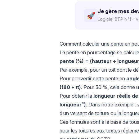
Je gère mes dev
🚀
Logiciel BTP N°1 – V
Comment calculer une pente en po
La pente en pourcentage se calcule e
pente (%) = (hauteur ÷ longueur
Par exemple, pour un toit dont le dé
Pour convertir cette pente en
angl
(180 ÷ π)
. Pour 30 %, cela donne un
Pour obtenir la
longueur réelle de
longueur²)
. Dans notre exemple : √
d’un versant de toiture ou la longue
Ces formules sont à la base de tou
pour les toitures aux textes réglem