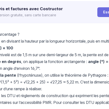
is et factures avec Costructor
Es
ersion gratuite, sans carte bancaire
urcentage ?
n divisant la hauteur par la longueur horizontale, puis en multip
) × 100
nivelé est de 1,5 m sur une demi-largeur de 5 m, la pente est d
e en degrés
, on applique la fonction arctangente :
angle (°) 
 angle d’environ 16,7°.
 la pente
(l’hypoténuse), on utilise le théorème de Pythagore 
(1,5² + 5²) = √(2,25 + 25) = √27,25 ≈ 5,22 m. C’est la dimension
ur d’une rampe à réaliser.
s les DTU et règlements de construction qui expriment les pe
entaires sur l’accessibilité PMR. Pour consulter les DTU applic