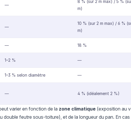
8 % (sur 2 m max) / 5 % (su
—
m)
10 % (sur 2 m max) / 6 % (s
—
m)
—
18 %
1–2 %
—
1–3 % selon diamètre
—
—
4 % (idéalement 2 %)
 peut varier en fonction de la
zone climatique
(exposition au ven
 double feutre sous-toiture), et de la longueur du pan. En cas