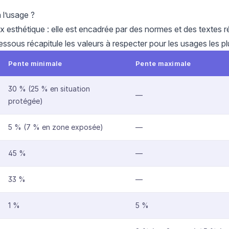
 l’usage ?
x esthétique : elle est encadrée par des normes et des textes ré
dessous récapitule les valeurs à respecter pour les usages les 
Pente minimale
Pente maximale
30 % (25 % en situation
—
protégée)
5 % (7 % en zone exposée)
—
45 %
—
33 %
—
1 %
5 %