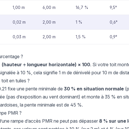
1,00 m
6,00 m
16,7 %
9,5°
0,02 m
2,00 m
1 %
0,6°
0,03 m
2,00 m
1,5 %
0,9°
urcentage ?
 (hauteur ÷ longueur horizontale) × 100
. Si votre toit mon
ignalée à 10 %, cela signifie 1 m de dénivelé pour 10 m de dist
toit en tuiles ?
40.21 fixe une pente minimale de
30 % en situation normale
(p
e (pas d’exposition au vent dominant) et monte à 35 % en situ
s ardoises, la pente minimale est de 45 %.
ampe PMR ?
e d’une rampe d’accès PMR ne peut pas dépasser
8 % sur une 