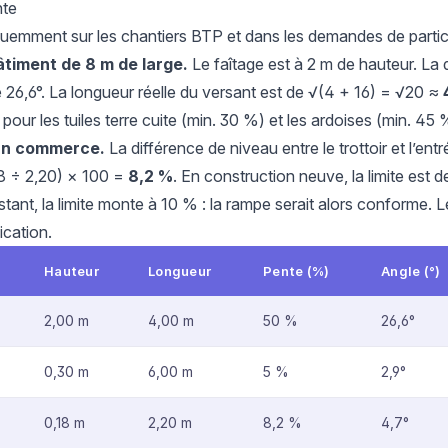
nte
quemment sur les chantiers BTP et dans les demandes de particu
âtiment de 8 m de large.
Le faîtage est à 2 m de hauteur. La 
de 26,6°. La longueur réelle du versant est de √(4 + 16) = √20 ≈
our les tuiles terre cuite (min. 30 %) et les ardoises (min. 45 
un commerce.
La différence de niveau entre le trottoir et l’en
18 ÷ 2,20) × 100 =
8,2 %
. En construction neuve, la limite est
ant, la limite monte à 10 % : la rampe serait alors conforme. L
ication.
Hauteur
Longueur
Pente (%)
Angle (°)
2,00 m
4,00 m
50 %
26,6°
0,30 m
6,00 m
5 %
2,9°
0,18 m
2,20 m
8,2 %
4,7°