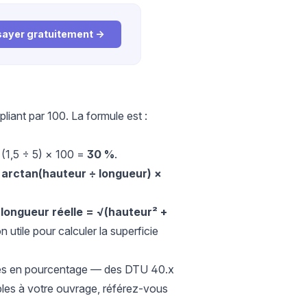
sayer gratuitement →
liant par 100. La formule est :
e (1,5 ÷ 5) × 100 =
30 %
.
= arctan(hauteur ÷ longueur) ×
:
longueur réelle = √(hauteur² +
 utile pour calculer la superficie
ntes en pourcentage — des DTU 40.x
ables à votre ouvrage, référez-vous