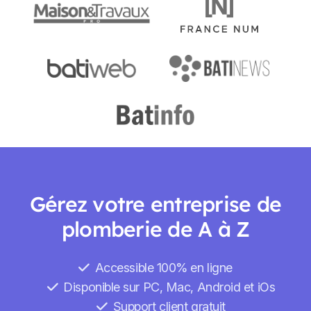
Gérez votre entreprise de
plomberie de A à Z
Accessible 100% en ligne
Disponible sur PC, Mac, Android et iOs
Support client gratuit