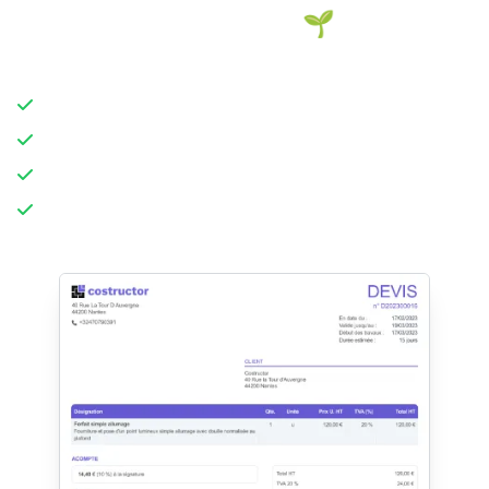
Signature électronique 🌱
Envoyé en 1 clic, signé en 2 min
Faites signer vos devis en toute simplicité
45 % de devis acceptés en plus
Réduisez votre impact sur l'environement
100 % conforme eIDAS et RGPD